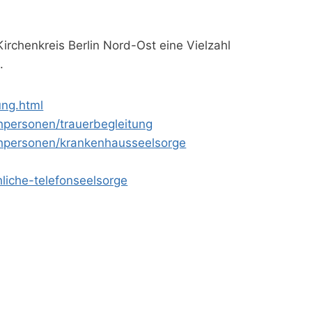
chenkreis Berlin Nord-Ost eine Vielzahl
.
ung.html
hpersonen/trauerbegleitung
chpersonen/krankenhausseelsorge
liche-telefonseelsorge