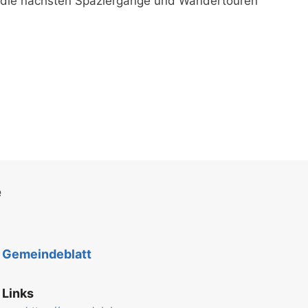
r die nächsten Spaziergänge und Wandertouren
e
Gemeindeblatt
Links